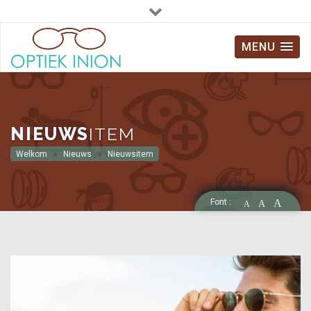
info@optiekinion.be
052 37 26 12
MENU
NIEUWS
ITEM
Welkom
Nieuws
Nieuwsitem
Font :
A
A
A